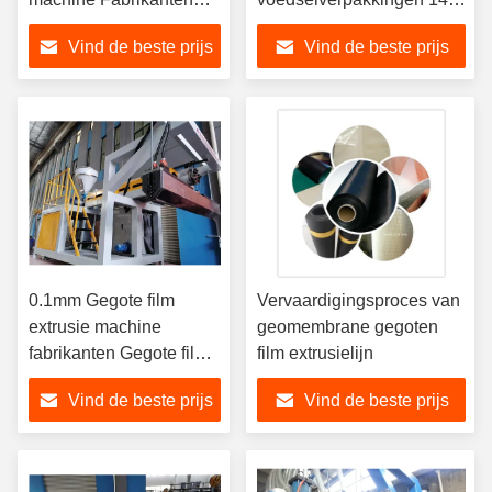
500 mm Wikkeling 80 kg
kg H
Vind de beste prijs
Vind de beste prijs
H
0.1mm Gegote film
Vervaardigingsproces van
extrusie machine
geomembrane gegoten
fabrikanten Gegote film
film extrusielijn
productielijn
Vind de beste prijs
Vind de beste prijs