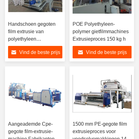
Handschoen gegoten
POE Polyethyleen-
film extrusie van
polymer gietfilmmachines
polyethyleen
Extrusieproces 150 kg h
enkelvoudige dubbele
Vind de beste prijs
Vind de beste prijs
extruder 150 kg H
Aangeademde Cpe-
1500 mm PE-gegote film
gegote film-extrusie-
extrusieproces voor
machine Fabrikanten
voedselverpakkingen 145