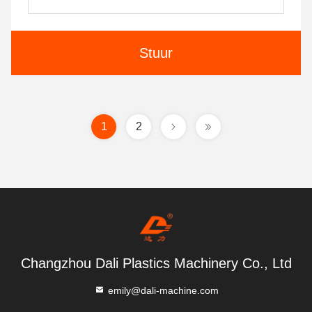
Stuur
1
2
Changzhou Dali Plastics Machinery Co., Ltd
emily@dali-machine.com