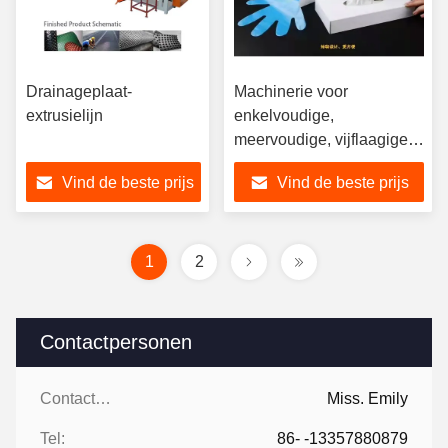
Drainageplaat-
Machinerie voor
extrusielijn
enkelvoudige,
meervoudige, vijflaagige
gegoten rekfilm voor
Vind de beste prijs
Vind de beste prijs
LLDPE, LDPE, POE-
elastomeer
1
2
Contactpersonen
Contactpersonen:
Miss. Emily
Tel:
86- -13357880879