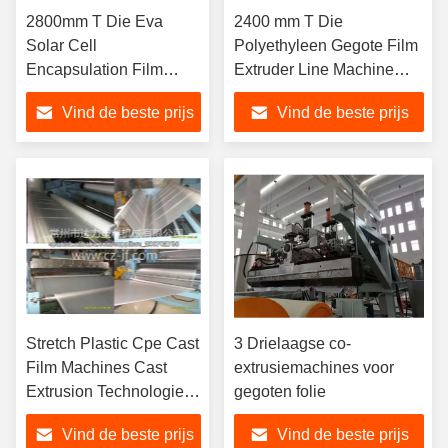
2800mm T Die Eva
2400 mm T Die
Solar Cell
Polyethyleen Gegote Film
Encapsulation Film
Extruder Line Machine
Productielijn 180kg/H
Cpe Extrusion
Vind de beste prijs
Vind de beste prijs
Stretch Plastic Cpe Cast
3 Drielaagse co-
Film Machines Cast
extrusiemachines voor
Extrusion Technologie
gegoten folie
140 kW
Vind de beste prijs
Vind de beste prijs