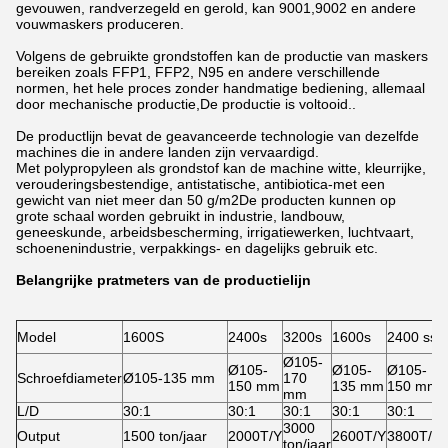
gevouwen, randverzegeld en gerold, kan 9001,9002 en andere
vouwmaskers produceren.
Volgens de gebruikte grondstoffen kan de productie van maskers
bereiken zoals FFP1, FFP2, N95 en andere verschillende
normen, het hele proces zonder handmatige bediening, allemaal
door mechanische productie,De productie is voltooid..
De productlijn bevat de geavanceerde technologie van dezelfde
machines die in andere landen zijn vervaardigd.
Met polypropyleen als grondstof kan de machine witte, kleurrijke,
verouderingsbestendige, antistatische, antibiotica-met een
gewicht van niet meer dan 50 g/m2De producten kunnen op
grote schaal worden gebruikt in industrie, landbouw,
geneeskunde, arbeidsbescherming, irrigatiewerken, luchtvaart,
schoenenindustrie, verpakkings- en dagelijks gebruik etc.
Belangrijke pratmeters van de productielijn
Model
1600S
2400s
3200s
1600s
2400 ss
Ø105-
Ø105-
Ø105-
Ø105-
Schroefdiameter
Ø105-135 mm
170
150 mm
135 mm
150 mm
mm
L/D
30:1
30:1
30:1
30:1
30:1
3000
Output
1500 ton/jaar
2000T/Y
2600T/Y
3800T/Y
ton/jaar