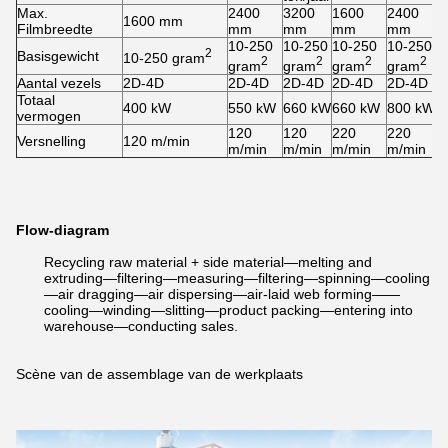
Max.
2400
3200
1600
2400
1600 mm
Filmbreedte
mm
mm
mm
mm
10-250
10-250
10-250
10-250
2
Basisgewicht
10-250 gram
2
2
2
2
gram
gram
gram
gram
Aantal vezels
2D-4D
2D-4D
2D-4D
2D-4D
2D-4D
Totaal
400 kW
550 kW
660 kW
660 kW
800 kW
vermogen
120
120
220
220
Versnelling
120 m/min
m/min
m/min
m/min
m/min
Flow-diagram
Recycling raw material + side material—melting and
extruding—filtering—measuring—filtering—spinning—cooling
—air dragging—air dispersing—air-laid web forming——
cooling—winding—slitting—product packing—entering into
warehouse—conducting sales.
Scène van de assemblage van de werkplaats