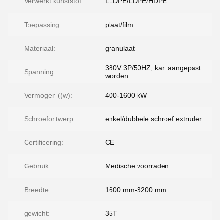
Verwerkt kunststof:
LLDPE/LDPE/HDPE
Toepassing:
plaat/film
Materiaal:
granulaat
380V 3P/50HZ, kan aangepast
Spanning:
worden
Vermogen ((w):
400-1600 kW
Schroefontwerp:
enkel/dubbele schroef extruder
Certificering:
CE
Gebruik:
Medische voorraden
Breedte:
1600 mm-3200 mm
gewicht:
35T