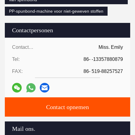
Onze klantenvertegenwoordigers:
Onze diensten
Eén stationsservice om ervoor te zorgen dat onze klanten hulp
(1) Professionele adviezen en ruime ervaring helpen bij de keuze v
(2) Garantietijd: Alle machines zijn één jaar gegarandeerd.
(3) Voordat de apparatuur wordt verzonden, zullen wij de inbedrijfst
Zodra de machine op de locatie van de klant is aangekomen, sturen
werknemer.
(4)Elk probleem: als u vragen of eisen heeft, zullen wij u binnen 24
(5) Additieven: installatieboek, handleiding, gereedschapskist wor