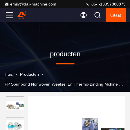
emily@dali-machine.com
86- -13357880879
Citaat
producten
Huis
>
Producten
>
PP Spunbond Nonwoven Weefsel En Thermo-Binding Mchine Serie
>
S SS SMS Pp Spunbond Nonwoven Fabric Maker 1600mm
2400mm 3200mm