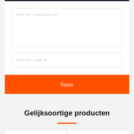
Productkwaliteit
Alle producten zijn een jaar gegarandeerd, als er problemen optrede
Technische dienst
We kunnen ontwerpprojecten, installatie en debugging of onderwijs
Aflevering van de lading naar de dichtstbijzijnde haven
We regelen de verzending en levering van de lading naar uw dichtstb
Gedetailleerde productinformatie
Verstrek foto's, video's, instructies en productbrochures.
Antwoord op tijd
24 uur hotline, we beantwoorden e-mail binnen 12 uur.
Veelgestelde vragen
1Hoe zit het met de kwaliteit van uw machine?
Onze fabriek heeft meer dan 22 jaar ervaring in mechanische verwerk
Het is een zeer belangrijk onderdeel van de ontwikkeling van de Eur
2Hoe zit het met de prijs van je machine?