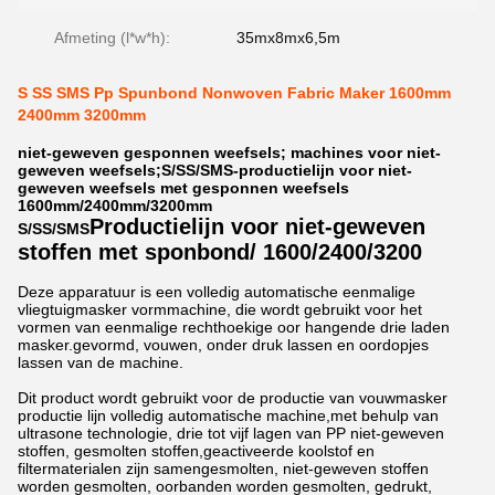
Afmeting (l*w*h):
35mx8mx6,5m
S SS SMS Pp Spunbond Nonwoven Fabric Maker 1600mm
2400mm 3200mm
niet-geweven gesponnen weefsels; machines voor niet-
geweven weefsels;S/SS/SMS-productielijn voor niet-
geweven weefsels met gesponnen weefsels
1600mm/2400mm/3200mm
Productielijn voor niet-geweven
S/SS/SMS
stoffen met sponbond/ 1600/2400/3200
Deze apparatuur is een volledig automatische eenmalige
vliegtuigmasker vormmachine, die wordt gebruikt voor het
vormen van eenmalige rechthoekige oor hangende drie laden
masker.gevormd, vouwen, onder druk lassen en oordopjes
lassen van de machine.
Dit product wordt gebruikt voor de productie van vouwmasker
productie lijn volledig automatische machine,met behulp van
ultrasone technologie, drie tot vijf lagen van PP niet-geweven
stoffen, gesmolten stoffen,geactiveerde koolstof en
filtermaterialen zijn samengesmolten, niet-geweven stoffen
worden gesmolten, oorbanden worden gesmolten, gedrukt,