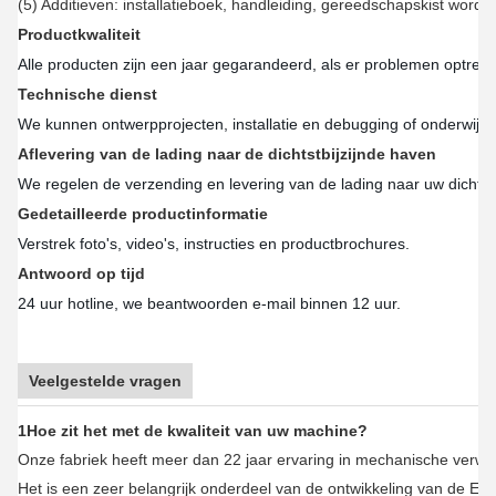
Verpakkings- en laadgegevens (of aangepaste verpakking
1Eerst gewoon in de deken wikkelen en dan door de strekkings
2.
Export standaard worden geleverd met goed verpakt door ply