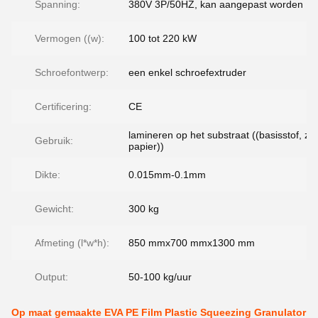
Spanning:
380V 3P/50HZ, kan aangepast worden
Vermogen ((w):
100 tot 220 kW
Schroefontwerp:
een enkel schroefextruder
Certificering:
CE
lamineren op het substraat ((basisstof, za
Gebruik:
papier))
Dikte:
0.015mm-0.1mm
Gewicht:
300 kg
Afmeting (l*w*h):
850 mmx700 mmx1300 mm
Output:
50-100 kg/uur
Op maat gemaakte EVA PE Film Plastic Squeezing Granulator