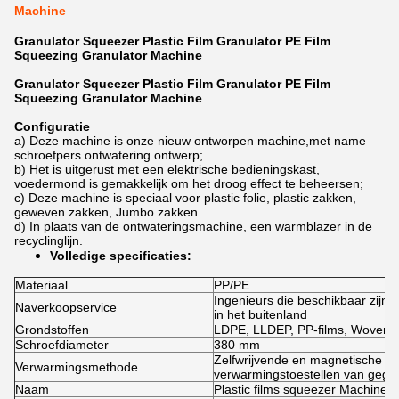
Machine
Granulator Squeezer Plastic Film Granulator PE Film
Squeezing Granulator Machine
Granulator Squeezer Plastic Film Granulator PE Film
Squeezing Granulator Machine
Configuratie
a) Deze machine is onze nieuw ontworpen machine,met name
schroefpers ontwatering ontwerp;
b) Het is uitgerust met een elektrische bedieningskast,
voedermond is gemakkelijk om het droog effect te beheersen;
c) Deze machine is speciaal voor plastic folie, plastic zakken,
geweven zakken, Jumbo zakken.
d) In plaats van de ontwateringsmachine, een warmblazer in de
recyclinglijn.
Volledige specificaties:
Materiaal
PP/PE
Ingenieurs die beschikbaar zijn
Naverkoopservice
in het buitenland
Grondstoffen
LDPE, LLDEP, PP-films, Wove
Schroefdiameter
380 mm
Zelfwrijvende en magnetische ve
Verwarmingsmethode
verwarmingstoestellen van gego
Naam
Plastic films squeezer Machine