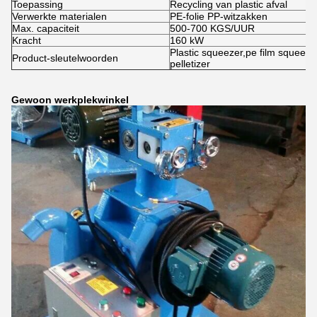
Toepassing
Recycling van plastic afval
Verwerkte materialen
PE-folie PP-witzakken
Max. capaciteit
500-700 KGS/UUR
Kracht
160 kW
Plastic squeezer,pe film squeezi
Product-sleutelwoorden
pelletizer
Gewoon werkplek
winkel