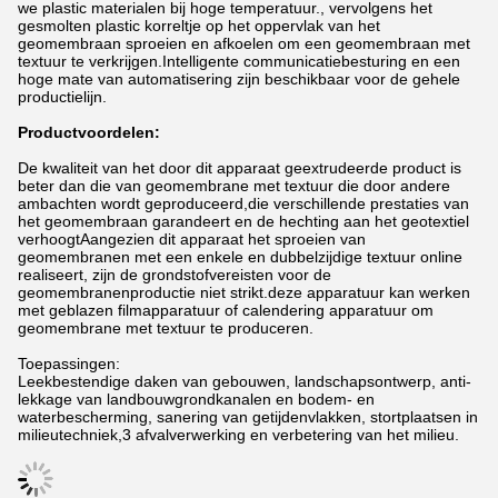
we plastic materialen bij hoge temperatuur., vervolgens het
gesmolten plastic korreltje op het oppervlak van het
geomembraan sproeien en afkoelen om een geomembraan met
textuur te verkrijgen.Intelligente communicatiebesturing en een
hoge mate van automatisering zijn beschikbaar voor de gehele
productielijn.
Productvoordelen:
De kwaliteit van het door dit apparaat geextrudeerde product is
beter dan die van geomembrane met textuur die door andere
ambachten wordt geproduceerd,die verschillende prestaties van
het geomembraan garandeert en de hechting aan het geotextiel
verhoogtAangezien dit apparaat het sproeien van
geomembranen met een enkele en dubbelzijdige textuur online
realiseert, zijn de grondstofvereisten voor de
geomembranenproductie niet strikt.deze apparatuur kan werken
met geblazen filmapparatuur of calendering apparatuur om
geomembrane met textuur te produceren.
Toepassingen:
Leekbestendige daken van gebouwen, landschapsontwerp, anti-
lekkage van landbouwgrondkanalen en bodem- en
waterbescherming, sanering van getijdenvlakken, stortplaatsen in
milieutechniek,3 afvalverwerking en verbetering van het milieu.