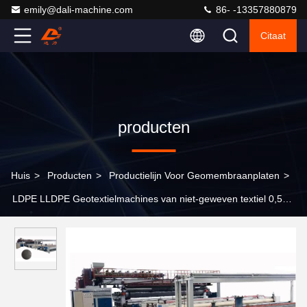
emily@dali-machine.com
86- -13357880879
Citaat
producten
Huis
>
Producten
>
Productielijn Voor Geomembraanplaten
>
LDPE LLDPE Geotextielmachines van niet-geweven textiel 0,5
mm tot 3,0 mm dik