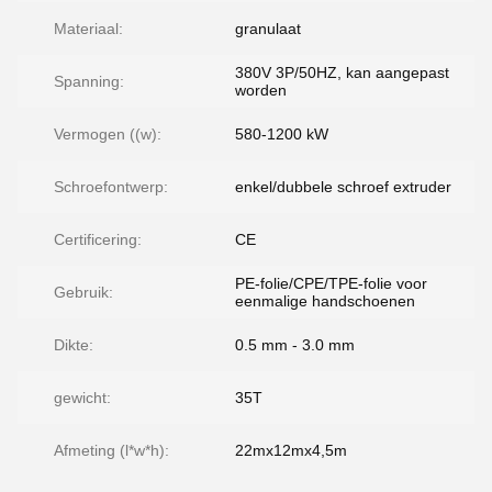
Materiaal:
granulaat
380V 3P/50HZ, kan aangepast
Spanning:
worden
Vermogen ((w):
580-1200 kW
Schroefontwerp:
enkel/dubbele schroef extruder
Certificering:
CE
PE-folie/CPE/TPE-folie voor
Gebruik:
eenmalige handschoenen
Dikte:
0.5 mm - 3.0 mm
gewicht:
35T
Afmeting (l*w*h):
22mx12mx4,5m