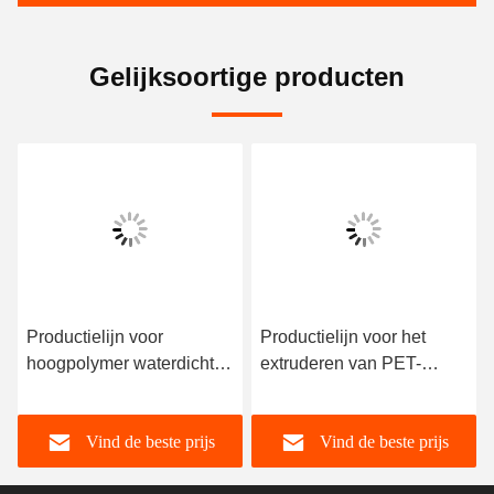
Gelijksoortige producten
Productielijn voor
Productielijn voor het
hoogpolymer waterdichte
extruderen van PET-
platen (met
platen
zelfklevend/anti-klevend
Vind de beste prijs
Vind de beste prijs
materiaal)