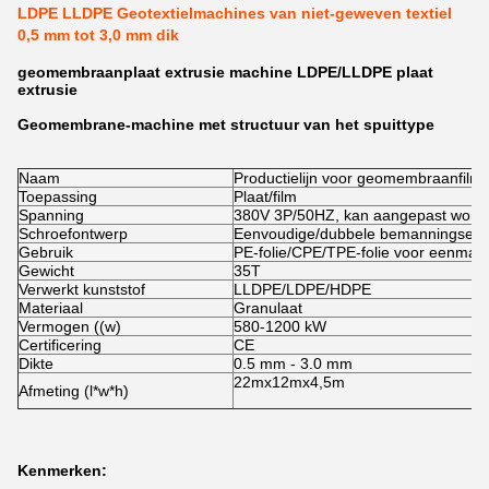
LDPE LLDPE Geotextielmachines van niet-geweven textiel
0,5 mm tot 3,0 mm dik
geomembraanplaat extrusie machine LDPE/LLDPE plaat
extrusie
Geomembrane-machine met structuur van het spuittype
Naam
Productielijn voor geomembraanfilm-
Toepassing
Plaat/film
Spanning
380V 3P/50HZ, kan aangepast word
Schroefontwerp
Eenvoudige/dubbele bemanningsext
Gebruik
PE-folie/CPE/TPE-folie voor eenmal
Gewicht
35T
Verwerkt kunststof
LLDPE/LDPE/HDPE
Materiaal
Granulaat
Vermogen ((w)
580-1200 kW
Certificering
CE
Dikte
0.5 mm - 3.0 mm
22mx12mx4,5m
Afmeting (l*w*h)
Kenmerken: