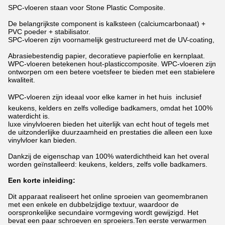
SPC-vloeren staan voor Stone Plastic Composite.
De belangrijkste component is kalksteen (calciumcarbonaat) +
PVC poeder + stabilisator.
SPC-vloeren zijn voornamelijk gestructureerd met de UV-coating,
Abrasiebestendig papier, decoratieve papierfolie en kernplaat.
WPC-vloeren betekenen hout-plasticcomposite. WPC-vloeren zijn
ontworpen om een betere voetsfeer te bieden met een stabielere
kwaliteit.
WPC-vloeren zijn ideaal voor elke kamer in het huis  inclusief
keukens, kelders en zelfs volledige badkamers, omdat het 100%
waterdicht is.
luxe vinylvloeren bieden het uiterlijk van echt hout of tegels met
de uitzonderlijke duurzaamheid en prestaties die alleen een luxe
vinylvloer kan bieden.
Dankzij de eigenschap van 100% waterdichtheid kan het overal
worden geïnstalleerd: keukens, kelders, zelfs volle badkamers.
Een korte inleiding:
Dit apparaat realiseert het online sproeien van geomembranen
met een enkele en dubbelzijdige textuur, waardoor de
oorspronkelijke secundaire vormgeving wordt gewijzigd. Het
bevat een paar schroeven en sproeiers.Ten eerste verwarmen