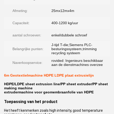
Afmeting:
25mx12mx4m
Capaciteit:
400-1200 kg/uur
aantal schroeven:
enkel/dubbele schroef
J-tijd T-die;Siemens PLC-
Belangrijke punten:
besturingssysteem,trimming
recycling systeem
rovided: Ingenieurs beschikbaar
Naverkoopservice:
aan de dienstmachines overzee
6m Geotextielmachine HDPE LDPE plaat extrusielijn
HDPE/LDPE sheet extrusion line/PP sheet extruder/PP sheet
making machine
extrudermachine voor geomembraanfolie van HDPE
Toepassing van het product
Het heeft kenmerken zoals high intensity, good temperature