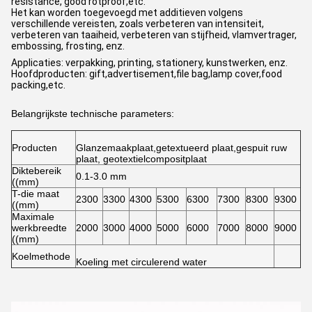
resistance, good rotproof,etc.
Het kan worden toegevoegd met additieven volgens
verschillende vereisten, zoals verbeteren van intensiteit,
verbeteren van taaiheid, verbeteren van stijfheid, vlamvertrager,
embossing, frosting, enz.
Applicaties: verpakking, printing, stationery, kunstwerken, enz.
Hoofdproducten: gift,advertisement,file bag,lamp cover,food
packing,etc.
Belangrijkste technische parameters:
Producten
Glanzemaakplaat,getextueerd plaat,gespuit ruw
plaat, geotextielcompositplaat
Diktebereik
0.1-3.0 mm
((mm)
T-die maat
2300
3300
4300
5300
6300
7300
8300
9300
((mm)
Maximale
werkbreedte
2000
3000
4000
5000
6000
7000
8000
9000
((mm)
Koelmethode
Koeling met circulerend water