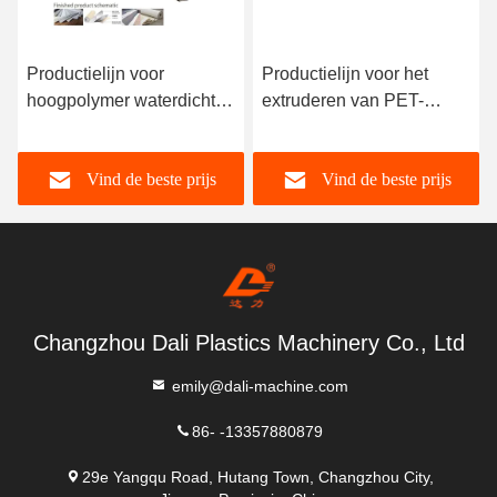
ijn voor
Productielijn voor het
8000 mm HD
er waterdichte
extruderen van PET-
Geomembrane
t
platen
Machine Twin
d/anti-klevend
Extruder Mac
d de beste prijs
Vind de beste prijs
Vind de
Changzhou Dali Plastics Machinery Co., Ltd
emily@dali-machine.com
86- -13357880879
29e Yangqu Road, Hutang Town, Changzhou City,